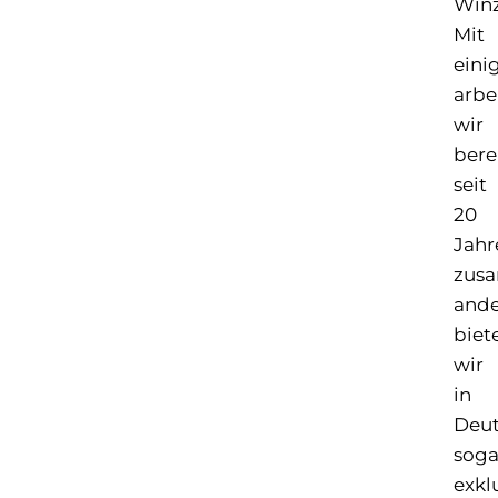
Winz
Mit
eini
arbe
wir
bere
seit
20
Jahr
zus
ande
biet
wir
in
Deut
soga
exkl