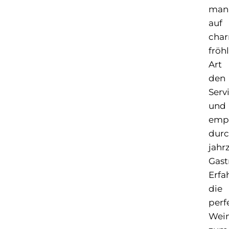
man
auf
cha
fröh
Art
den
Serv
und
empf
dur
jahr
Gast
Erfa
die
perf
Wei