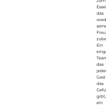
zum
Esse
das
wie
sein
Frau
zube
Ein
eing
Tea
das
jed
Gast
das
Gefü
gibt,
ein