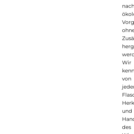
nac
ökol
Vor
ohn
Zusä
herg
werd
Wir
ken
von
jede
Flas
Herk
und
Hand
des