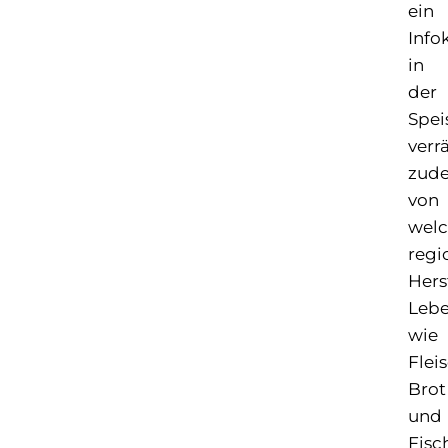
ein
Info
in
der
Spei
verr
zud
von
wel
regi
Hers
Lebe
wie
Fleis
Brot
und
Fisc