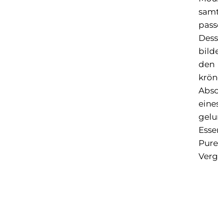
sam
pas
Dess
bild
den
krö
Absc
eine
gel
Esse
Pure
Verg