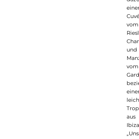
eine
Cuv
vom
Riesl
Cha
und
Man
vom
Gard
bezi
eine
leic
Trop
aus
Ibiza
„Uns