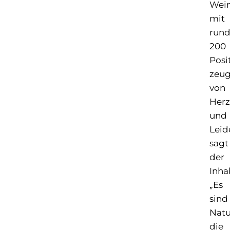
Wein
mit
run
200
Posi
zeug
von
Herz
und
Leid
sagt
der
Inha
„Es
sind
Natu
die