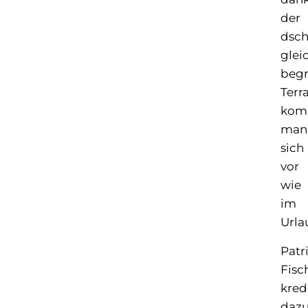
der
dsch
glei
beg
Terr
kom
man
sich
vor
wie
im
Urla
Patr
Fisc
kred
daz