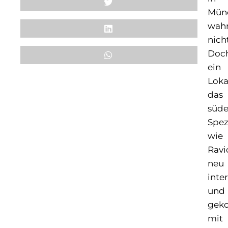
Mün
wahr
nicht
Doc
ein
Loka
das
süde
Spez
wie
Ravi
neu
inte
und
gek
mit