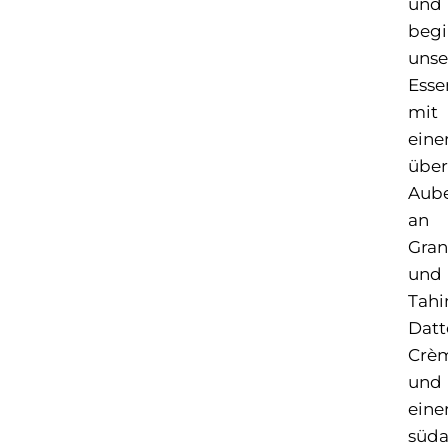
und
beg
unse
Esse
mit
eine
übe
Aube
an
Gran
und
Tahi
Datt
Crè
und
eine
süda