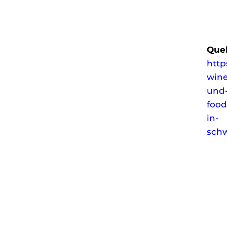
Quel
htt
wine
und
food
in-
sch
NÄCHSTER
V
CONT