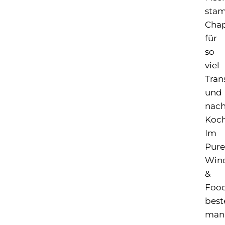
sta
Cha
für
so
viel
Tran
und
nach
Koch
Im
Pure
Win
&
Foo
beste
man