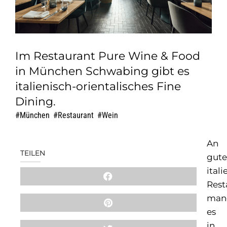
Im Restaurant Pure Wine & Food
in München Schwabing gibt es
italienisch-orientalisches Fine
Dining.
München
,
Restaurant
,
Wein
An
TEILEN
gut
ital
Rest
man
es
in