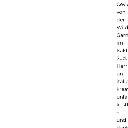
Cevi
von
der
Wild
Garn
im
Kakt
Sud.
Herr
un-
itali
kreat
unfa
köst
­–
und
dan