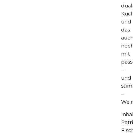
dual
Küch
und
das
auc
noc
mit
pass
–
und
stim
–
Wein
Inha
Patr
Fisc