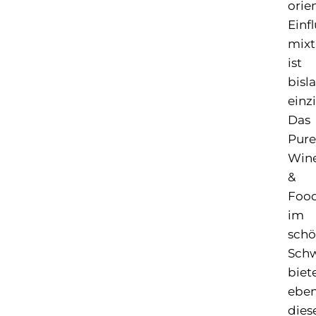
orie
Einf
mixt
ist
bisl
einz
Das
Pure
Win
&
Foo
im
sch
Sch
biet
ebe
dies