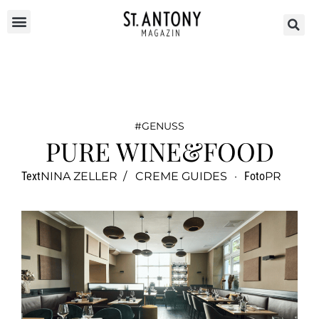
GENUSS
PURE WINE&FOOD
Text
NINA ZELLER / CREME GUIDES
·
Foto
PR