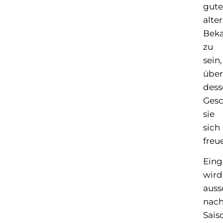
gute
alter
Beka
zu
sein,
über
dess
Gesc
sie
sich
freu
Eing
wird
auss
nac
Sais