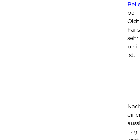
Bell
bei
Oldt
Fans
sehr
beli
ist.
Nac
ein
auss
Tag
lässt