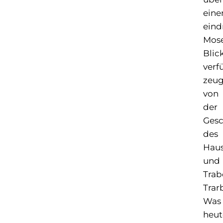
eine
eind
Mose
Blic
verf
zeu
von
der
Gesc
des
Hau
und
Trab
Trar
Was
heut