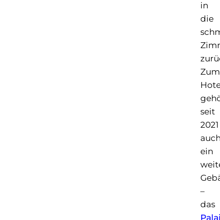
in
die
sch
Zim
zurü
Zum
Hote
gehö
seit
2021
auc
ein
weit
Geb
–
das
Pala