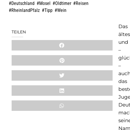
Deutschland
,
Mosel
,
Oldtimer
,
Reisen
,
RheinlandPfalz
,
Tipp
,
Wein
Das
TEILEN
älte
und
–
glüc
–
auc
das
best
Juge
Deut
mac
sei
Nam