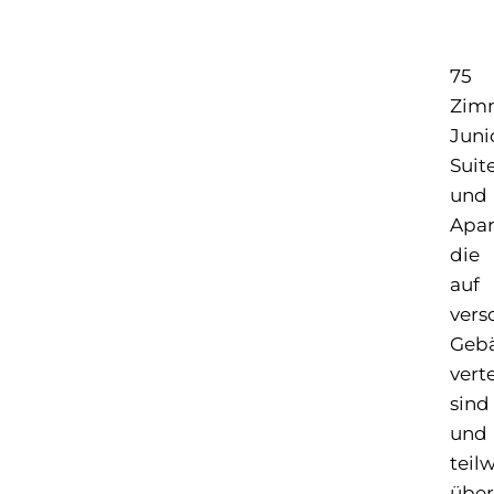
75
Zim
Juni
Suit
und
Apar
die
auf
vers
Geb
verte
sind
und
teil
über