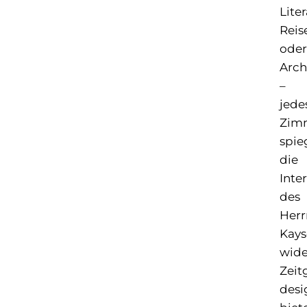
Liter
Reis
oder
Arch
–
jede
Zim
spie
die
Inte
des
Herr
Kays
wide
Zeit
desi