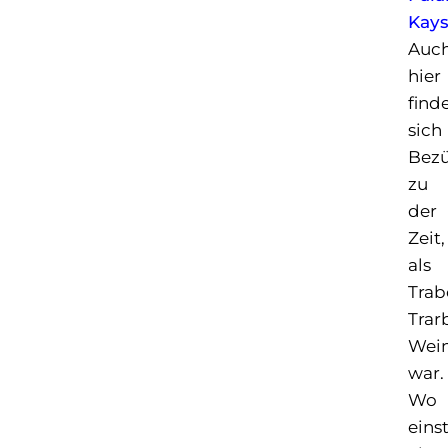
Kays
Auc
hier
find
sich
Bez
zu
der
Zeit,
als
Trab
Trar
Wei
war.
Wo
eins