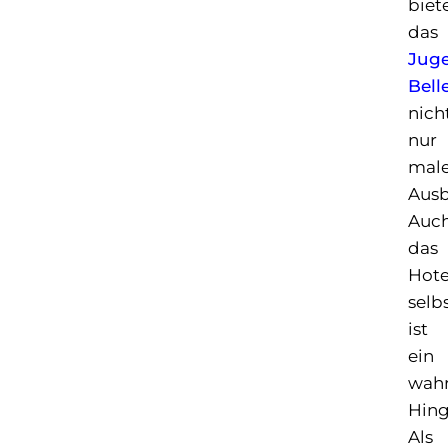
biet
das
Juge
Bell
nich
nur
male
Ausb
Auc
das
Hote
selb
ist
ein
wahr
Hing
Als