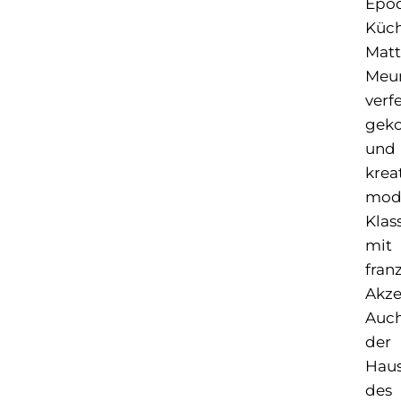
Epoq
Küc
Matt
Meu
verf
gek
und
krea
mod
Klas
mit
fran
Akze
Auc
der
Hau
des