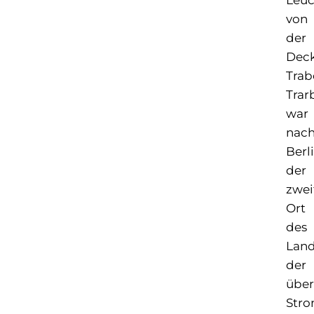
von
der
Deck
Trab
Trar
war
nac
Berl
der
zwei
Ort
des
Land
der
über
Str