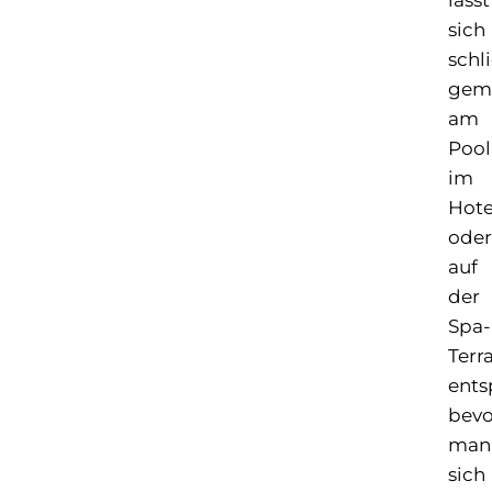
sich
schl
gemü
am
Pool
im
Hote
oder
auf
der
Spa-
Terr
ents
bevo
man
sich