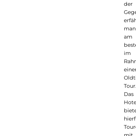
der
Geg
erfä
man
am
best
im
Rah
eine
Oldt
Tour
Das
Hote
biet
hier
Tour
mit