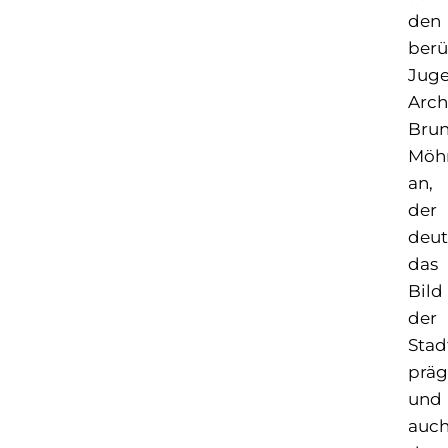
den
ber
Juge
Arch
Bru
Möh
an,
der
deut
das
Bild
der
Stad
präg
und
auc