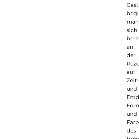
Gast
begi
man
sich
bere
an
der
Reze
auf
Zeit-
und
Entd
For
und
Far
des