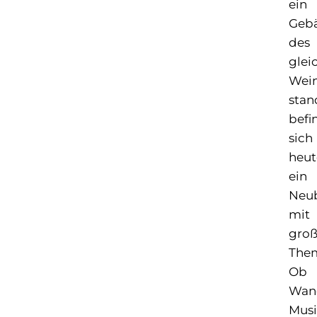
ein
Geb
des
glei
Wein
stan
befi
sich
heut
ein
Neu
mit
gro
Them
Ob
Wan
Musi