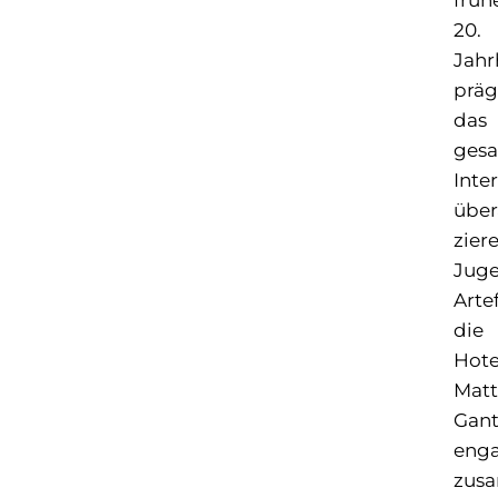
früh
20.
Jahr
prä
das
ges
Inter
über
zier
Juge
Arte
die
Hote
Matt
Gant
enga
zus