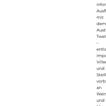
info
Ausf
mit
dem
Aust
Twel
–
entl
impo
Ville
und
Stei
vorb
an
Wei
und