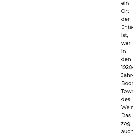
ein
Ort
der
Ents
ist,
war
in
den
1920
Jahr
Boo
Tow
des
Wein
Das
zog
auc