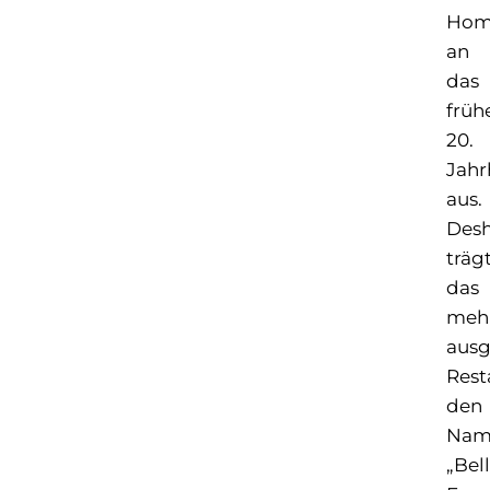
Hom
an
das
früh
20.
Jahr
aus.
Desh
träg
das
meh
ausg
Rest
den
Nam
„Bel