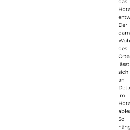
das
Hote
entw
Der
dam
Woh
des
Orte
lässt
sich
an
Deta
im
Hote
able
So
hän