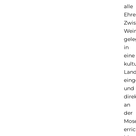
alle
Ehre
Zwi
Wei
gele
in
eine
kult
Land
eing
und
dire
an
der
Mose
erric