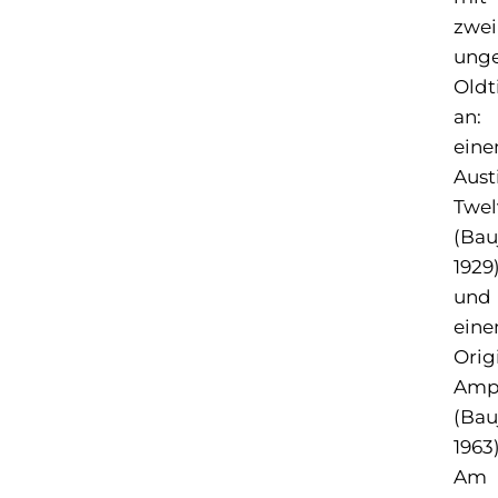
zwei
ung
Oldt
an:
ein
Aust
Twel
(Bau
1929
und
ein
Orig
Amp
(Bau
1963)
Am