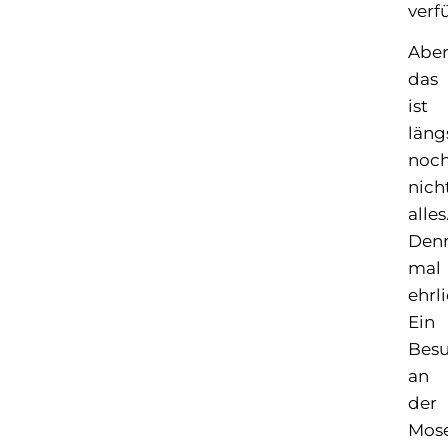
verf
Abe
das
ist
läng
noc
nich
alles
Denn
mal
ehrli
Ein
Bes
an
der
Mose