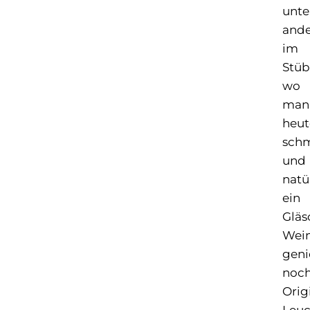
unte
and
im
Stüb
wo
man
heut
sch
und
natü
ein
Gläs
Wei
geni
noc
Orig
Leuc