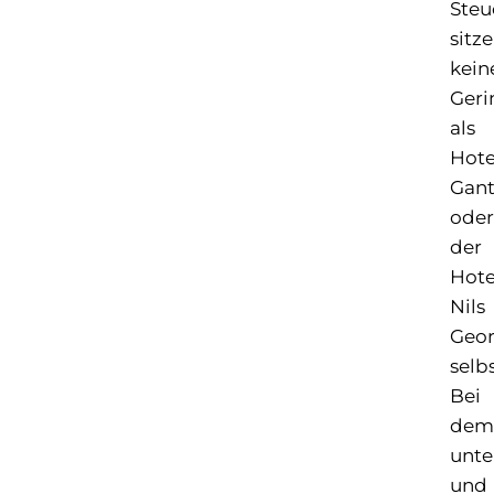
Steu
sitz
kein
Geri
als
Hote
Gant
oder
der
Hote
Nils
Geo
selbs
Bei
dem
unte
und