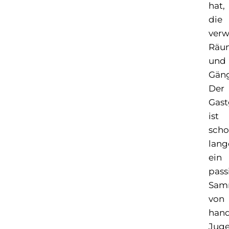
hat,
die
verw
Räu
und
Gäng
Der
Gast
ist
sch
lang
ein
pass
Sam
von
hand
Juge