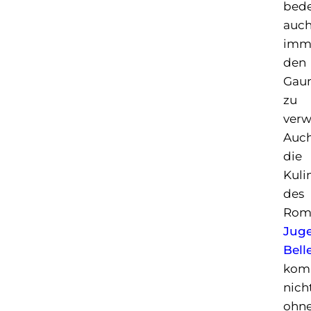
bede
auc
imm
den
Gau
zu
verw
Auc
die
Kuli
des
Rom
Juge
Bell
kom
nich
ohn