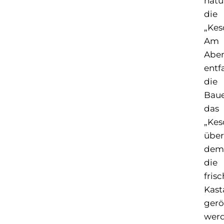
natü
die
„Kes
Am
Abe
entf
die
Bau
das
„Kes
über
dem
die
fris
Kast
gerö
werd