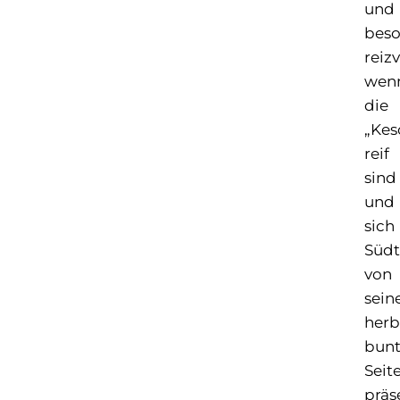
und
beso
reizv
wen
die
„Kes
reif
sind
und
sich
Südt
von
sein
herb
bun
Seit
präs