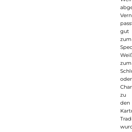
abge
Vern
pass
gut
zum
Spec
Wei
zum
Schl
oder
Cha
zu
den
Kart
Trad
wur