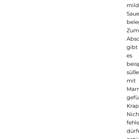
mil
Saue
bele
Zum
Absc
gibt
es
beis
süße
mit
Mar
gefü
Krap
Nich
fehl
dürf