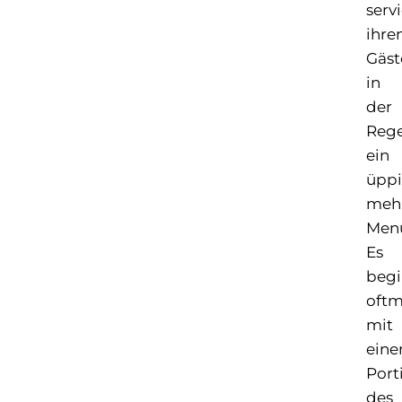
serv
ihre
Gäst
in
der
Rege
ein
üppi
meh
Men
Es
begi
oftm
mit
eine
Port
des