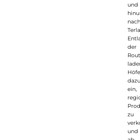
und
hinu
nac
Terla
Entl
der
Rou
lade
Höf
daz
ein,
regi
Prod
zu
verk
und
ab