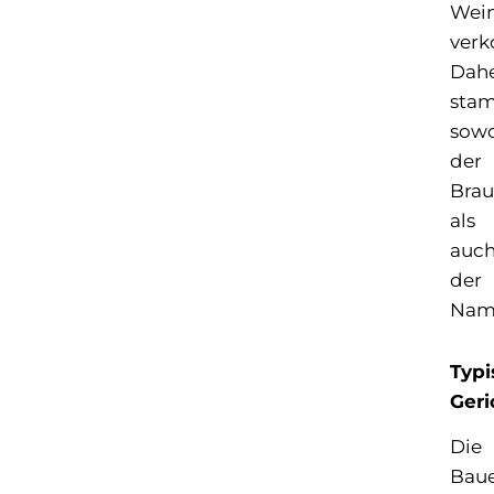
Wei
verk
Dah
sta
sow
der
Bra
als
auc
der
Nam
Typi
Geri
Die
Baue