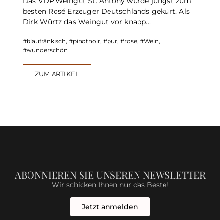
Das VDP.Weingut St. Antony wurde jüngst zum
besten Rosé Erzeuger Deutschlands gekürt. Als
Dirk Würtz das Weingut vor knapp...
blaufränkisch
,
pinotnoir
,
pur
,
rose
,
Wein
,
wunderschön
ZUM ARTIKEL
ABONNIEREN SIE UNSEREN NEWSLETTER
Wir schicken Ihnen nur das Beste!
Jetzt anmelden