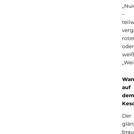
„Nui
–
teil
verg
rote
oder
weiß
„Wei
Wan
auf
de
Kes
Der
glän
bra