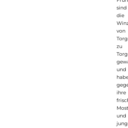
Früh
sind
die
Win
von
Torg
zu
Torg
gew
und
hab
gege
ihre
fris
Mos
und
jung