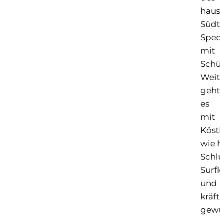
haus
Südt
Spec
mit
Schü
Weit
geht
es
mit
Köst
wie
Schl
Surf
und
kräft
gew