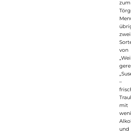
zum
Törg
Men
übri
zwei
Sort
von
„Wei
gere
„Sus
–
frisc
Tra
mit
wen
Alko
und