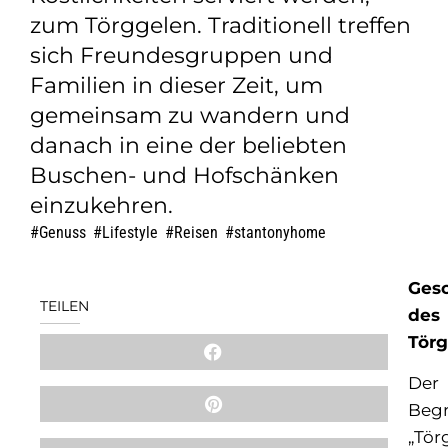
zum Törggelen. Traditionell treffen
sich Freundesgruppen und
Familien in dieser Zeit, um
gemeinsam zu wandern und
danach in eine der beliebten
Buschen- und Hofschänken
einzukehren.
Genuss
,
Lifestyle
,
Reisen
,
stantonyhome
Gesc
TEILEN
des
Tör
Der
Begr
„Tör