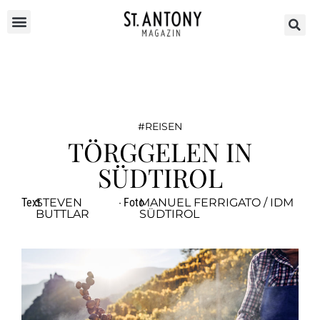
REISEN
TÖRGGELEN IN
SÜDTIROL
Text
STEVEN
·
Foto
MANUEL FERRIGATO / IDM
BUTTLAR
SÜDTIROL