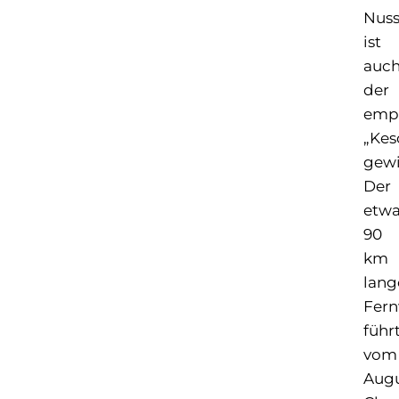
Nuss
ist
auc
der
empf
„Kes
gew
Der
etw
90
km
lang
Fer
führ
vom
Augu