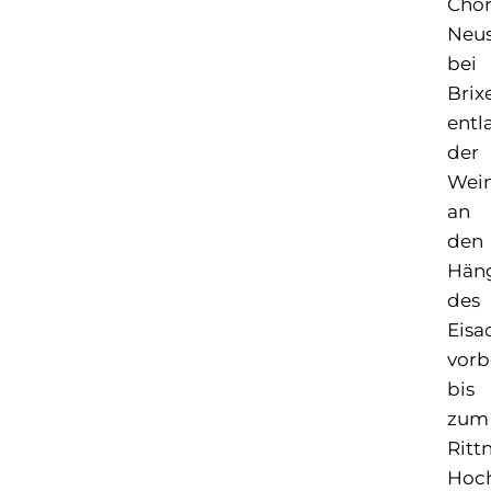
Chor
Neus
bei
Brix
entl
der
Wei
an
den
Hän
des
Eisa
vorb
bis
zum
Ritt
Hoc