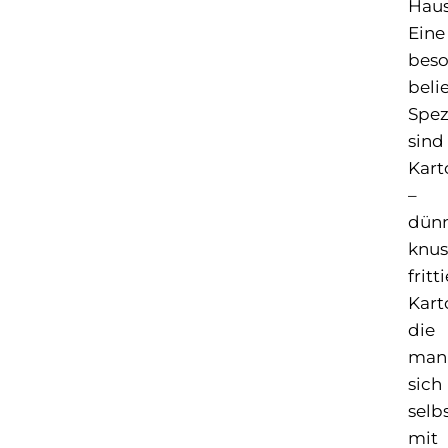
Haus
Eine
beso
beli
Spez
sind
Kart
–
dünn
knus
fritt
Kart
die
man
sich
selb
mit