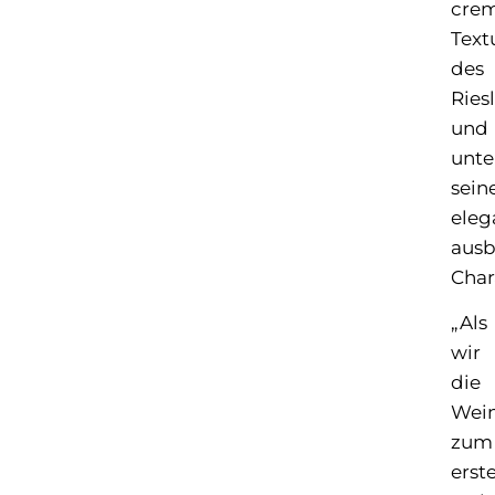
cre
Text
des
Ries
und
unte
sein
eleg
ausb
Char
„Als
wir
die
Wei
zum
erst