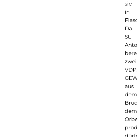
sie
in
Flas
Da
St.
Ant
bere
zwei
VDP
GEW
aus
dem
Brud
dem
Orbe
prod
dürf