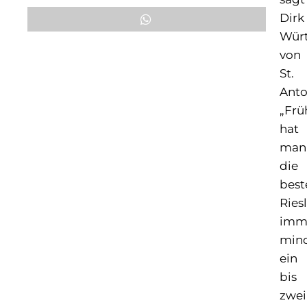
Dirk
Wür
von
St.
Anto
„Frü
hat
man
die
best
Ries
imm
mind
ein
bis
zwei