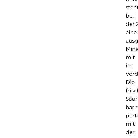
steh
bei
der 
eine
ausg
Mine
mit
im
Vord
Die
fris
Säur
harm
perf
mit
der