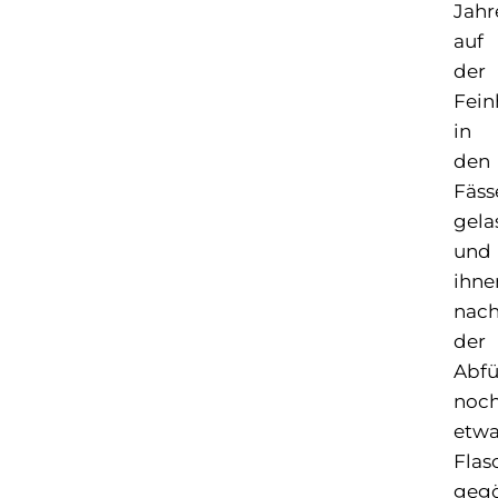
Jahr
auf
der
Fein
in
den
Fäss
gela
und
ihne
nac
der
Abfü
noc
etwa
Flas
gegö