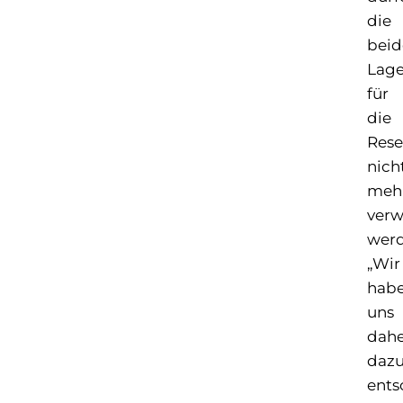
die
beid
Lag
für
die
Rese
nich
meh
ver
werd
„Wir
hab
uns
dahe
daz
ents