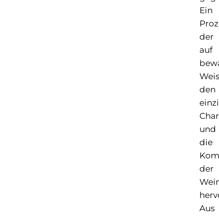
Ein
Proz
der
auf
bew
Wei
den
einz
Char
und
die
Komp
der
Wei
herv
Aus