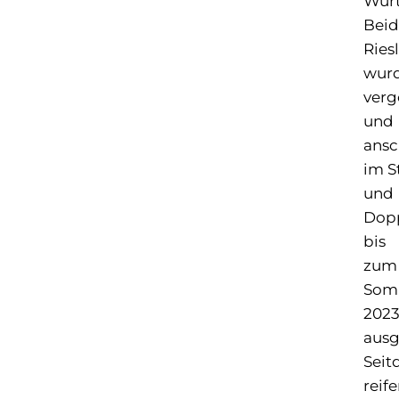
Würt
Beid
Ries
wurd
verg
und
ansc
im S
und
Dopp
bis
zum
Som
202
ausg
Sei
reif