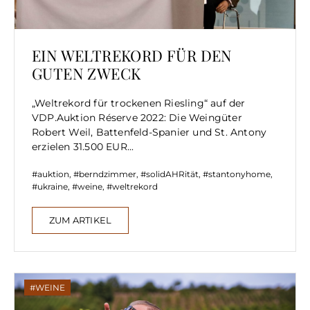
EIN WELTREKORD FÜR DEN
GUTEN ZWECK
„Weltrekord für trockenen Riesling“ auf der
VDP.Auktion Réserve 2022: Die Weingüter
Robert Weil, Battenfeld-Spanier und St. Antony
erzielen 31.500 EUR...
auktion
,
berndzimmer
,
solidAHRität
,
stantonyhome
,
ukraine
,
weine
,
weltrekord
ZUM ARTIKEL
WEINE