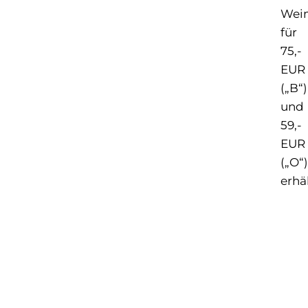
Wei
für
75,-
EUR
(„B“)
und
59,-
EUR
(„O“)
erhäl
NÄCHSTER
V
Kelbaß
L