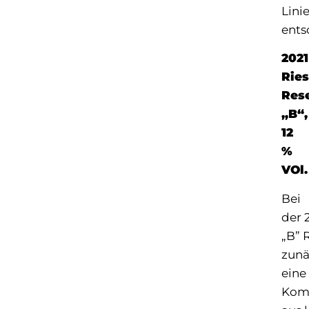
Lini
ents
2021
Ries
Res
„B“,
12
%
VOl
Bei
der 
„B” 
zunä
eine
Kom