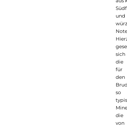
aus 
Südf
und
würz
Note
Hier
gese
sich
die
für
den
Brud
so
typi
Miner
die
von