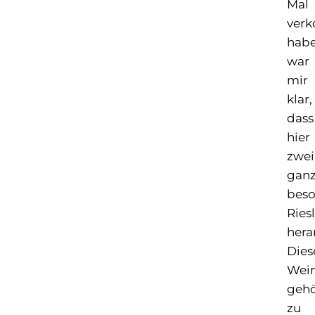
Mal
verk
habe
war
mir
klar,
dass
hier
zwei
gan
bes
Ries
hera
Dies
Wei
geh
zu