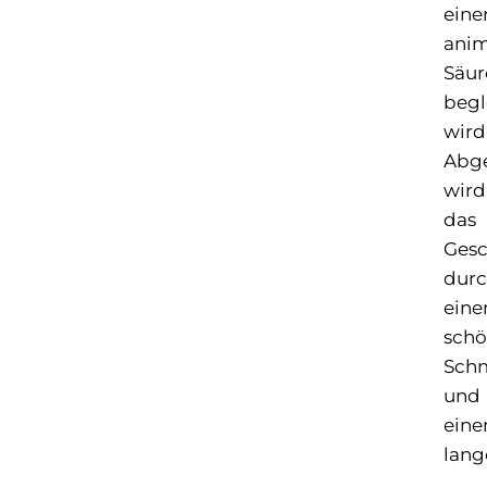
eine
anim
Säur
begl
wird
Abg
wird
das
Gesc
dur
eine
sch
Sch
und
ein
lang