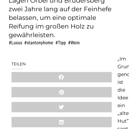
Lagen Orbel und Brudersberg
zwei Jahre lang auf der Feinhefe
belassen, um eine optimale
Reifung im großen Holz zu
gewährleisten.
Luxus
,
stantonyhome
,
Tipp
,
Wein
„Im
TEILEN
Gru
gen
ist
die
Idee
ein
„alte
Hut”
sagt