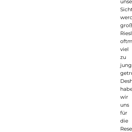
unse
Sich
wer
gro
Ries
oftm
viel
zu
jung
getr
Desh
hab
wir
uns
für
die
Rese