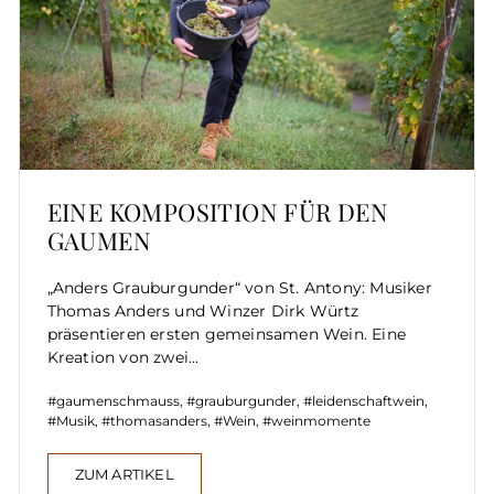
EINE KOMPOSITION FÜR DEN
GAUMEN
„Anders Grauburgunder“ von St. Antony: Musiker
Thomas Anders und Winzer Dirk Würtz
präsentieren ersten gemeinsamen Wein. Eine
Kreation von zwei...
gaumenschmauss
,
grauburgunder
,
leidenschaftwein
,
Musik
,
thomasanders
,
Wein
,
weinmomente
ZUM ARTIKEL