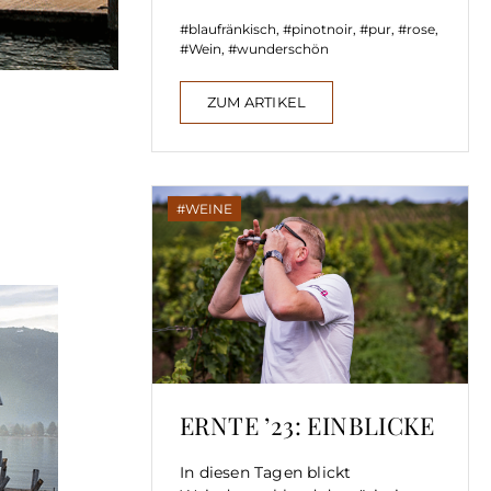
blaufränkisch
,
pinotnoir
,
pur
,
rose
,
Wein
,
wunderschön
ZUM ARTIKEL
WEINE
ERNTE ’23: EINBLICKE
In diesen Tagen blickt