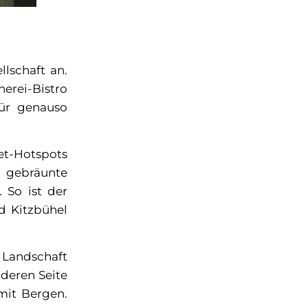
lschaft an.
erei-Bistro
Tür genauso
et-Hotspots
, gebräunte
 So ist der
d Kitzbühel
 Landschaft
deren Seite
 mit Bergen.