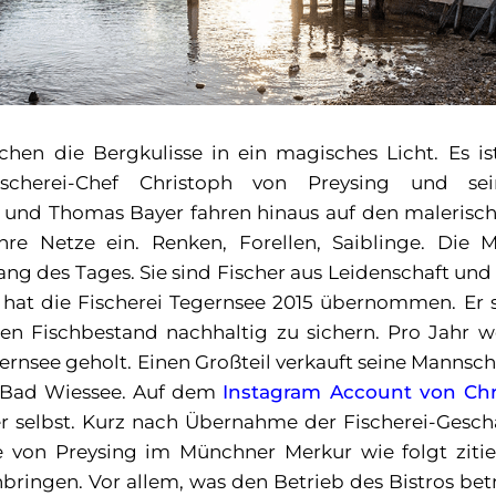
chen die Bergkulisse in ein magisches Licht. Es is
cherei-Chef Christoph von Preysing und se
t und Thomas Bayer fahren hinaus auf den malerisc
ihre Netze ein. Renken, Forellen, Saiblinge. Die 
ng des Tages. Sie sind Fischer aus Leidenschaft und 
 hat die Fischerei Tegernsee 2015 übernommen. Er s
gen Fischbestand nachhaltig zu sichern. Pro Jahr 
rnsee geholt. Einen Großteil verkauft seine Mannscha
n Bad Wiessee. Auf dem
Instagram Account von Chr
r selbst. Kurz nach Übernahme der Fischerei-Gesch
ge von Preysing im Münchner Merkur wie folgt zitie
nbringen. Vor allem, was den Betrieb des Bistros betri