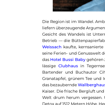
Die Region ist im Wandel. Am
liefern überzeugende Argument
Gesicht des Wandels ist Unter
Betrieb — die Büttenpapierfa
Weissach
kaufte, kernsanierte 
seine Ferien- und Genusswelt d
das
Hotel Bussi Baby
gehören 
lässige
Clubhaus
in Tegernse
Bartender und Buchautor Cih
Granatapfel, grünem Tee und I
das bezaubernde
Wallberghau
Kaiser. Die frische Bergluft un
Welt drum herum vergessen. 
Detox auf 1512 Metern Höhe. Her