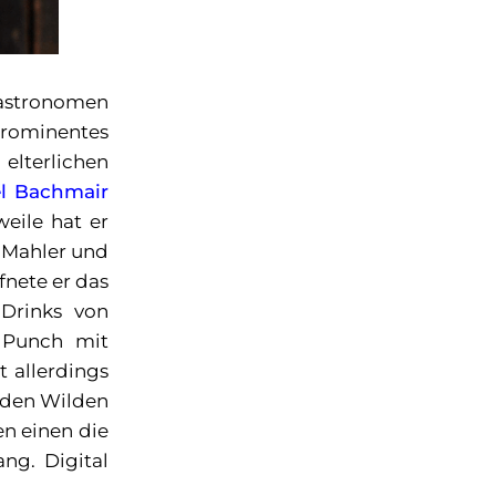
gastronomen
prominentes
elterlichen
l Bachmair
weile hat er
s Mahler und
nete er das
-Drinks von
 Punch mit
 allerdings
 den Wilden
en einen die
ng. Digital