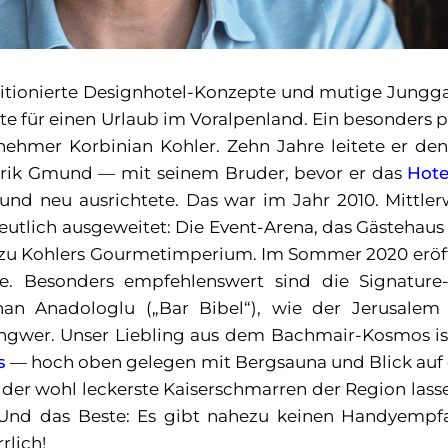
bitionierte Designhotel-Konzepte und mutige Jung
e für einen Urlaub im Voralpenland. Ein besonders 
nehmer Korbinian Kohler. Zehn Jahre leitete er den 
brik Gmund — mit seinem Bruder, bevor er das
Hote
und neu ausrichtete. Das war im Jahr 2010. Mittler
eutlich ausgeweitet: Die Event-Arena, das Gästehau
zu Kohlers Gourmetimperium. Im Sommer 2020 eröff
e. Besonders empfehlenswert sind die Signature
an Anadologlu („Bar Bibel“), wie der Jerusalem
ngwer. Unser Liebling aus dem Bachmair-Kosmos ist
s
— hoch oben gelegen mit Bergsauna und Blick auf
d der wohl leckerste Kaiserschmarren der Region lass
Und das Beste: Es gibt nahezu keinen Handyempfa
rlich!