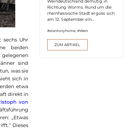
Weindeutschland demütig in
Richtung Worms. Rund um die
rheinhessische Stadt ergoss sich
am 12. September ein...
stantonyhome
,
Wein
t sechs Uhr
ZUM ARTIKEL
ine beiden
h gelegenen
Männer sind
tun, was sie
ieht sich in
werden etwa
ft direkt in
istoph von
äftsführung
ren: „Etwas
fft.“ Dieses