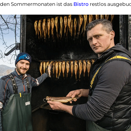
In den Sommermonaten ist das
Bistro
restlos ausgebuc