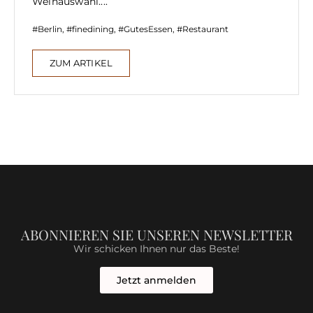
Weinauswahl....
Berlin
,
finedining
,
GutesEssen
,
Restaurant
ZUM ARTIKEL
ABONNIEREN SIE UNSEREN NEWSLETTER
Wir schicken Ihnen nur das Beste!
Jetzt anmelden