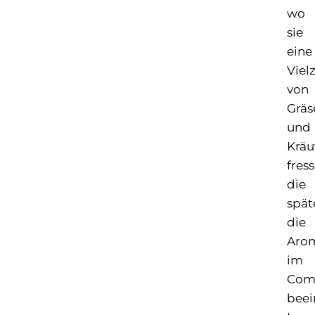
wo
sie
eine
Viel
von
Gräs
und
Kräu
fress
die
spät
die
Aro
im
Com
beei