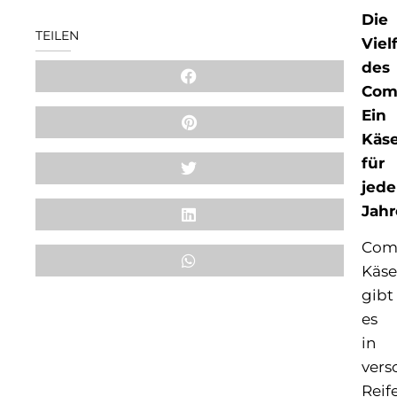
Die
TEILEN
Vielf
des
Com
Ein
Käs
für
jede
Jahr
Com
Käse
gibt
es
in
vers
Reif