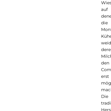
Wies
auf
den
die
Mont
Küh
weid
dere
Milc
den
Com
erst
mög
mach
Die
tradi
Hers