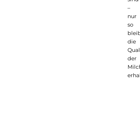
–
nur
so
blei
die
Qual
der
Milc
erha