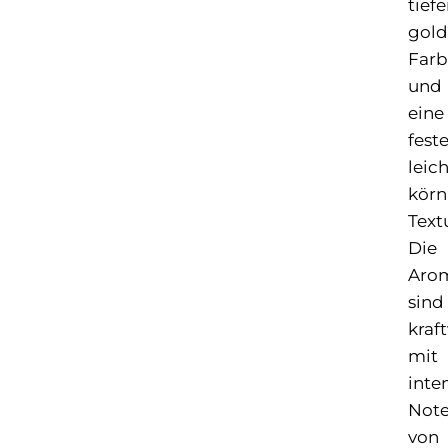
tiefe
gol
Farb
und
eine
feste
leich
körn
Text
Die
Aro
sind
kraft
mit
inte
Not
von