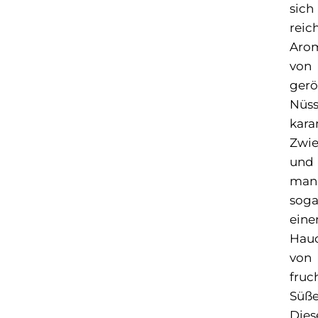
sich
reic
Aro
von
gerö
Nüss
kara
Zwie
und
man
soga
ein
Hau
von
fruc
Süße
Dies