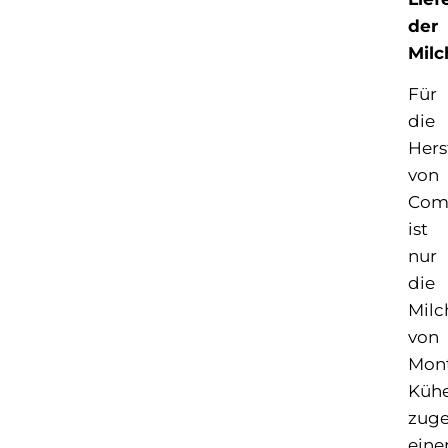
der
Milc
Für
die
Hers
von
Com
ist
nur
die
Milc
von
Mont
Küh
zuge
eine