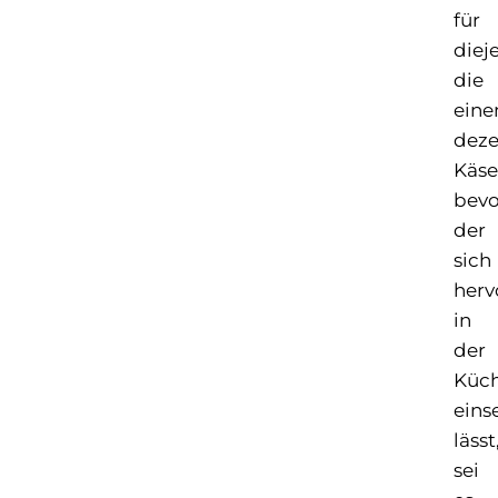
für
diej
die
eine
deze
Käse
bevo
der
sich
herv
in
der
Küc
eins
lässt
sei