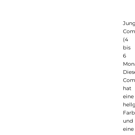
Jung
Com
(4
bis
6
Mona
Dies
Com
hat
eine
hell
Farb
und
eine