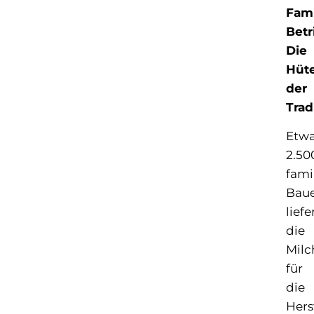
Fami
Betr
Die
Hüt
der
Trad
Etw
2.50
fami
Baue
liefe
die
Milc
für
die
Hers