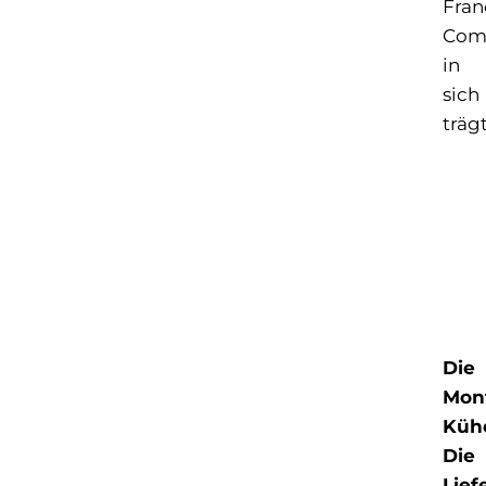
Fran
Com
in
sich
trägt
Die
Mont
Küh
Die
Lief