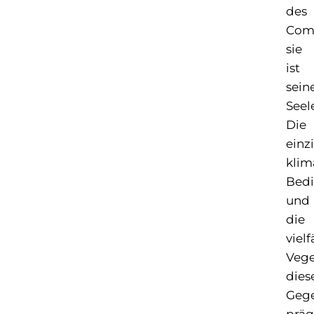
des
Com
sie
ist
sein
Seel
Die
einz
klim
Bed
und
die
vielf
Vege
dies
Geg