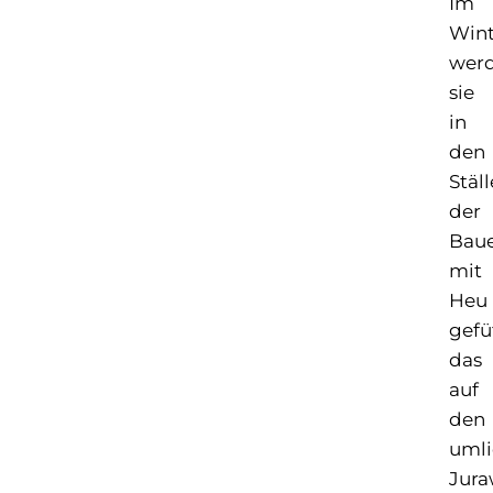
Im
Wint
wer
sie
in
den
Stäl
der
Baue
mit
Heu
gefü
das
auf
den
uml
Jura