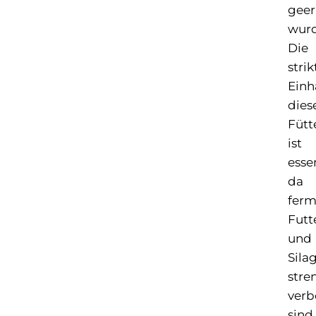
geer
wurd
Die
strik
Einh
dies
Fütt
ist
essen
da
ferm
Futt
und
Sila
stre
verb
sind