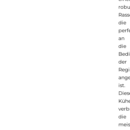
robu
Rass
die
perf
an
die
Bed
der
Reg
ange
ist.
Dies
Küh
verb
die
meis