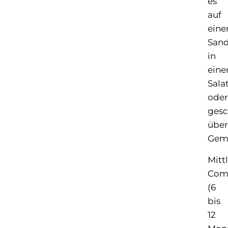
es
auf
ein
Sand
in
ein
Sala
oder
ges
über
Gem
Mitt
Com
(6
bis
12