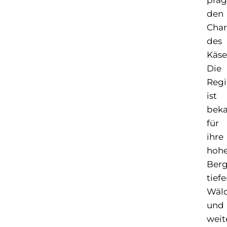
prä
den
Char
des
Käse
Die
Reg
ist
bek
für
ihre
hoh
Berg
tief
Wäl
und
weit