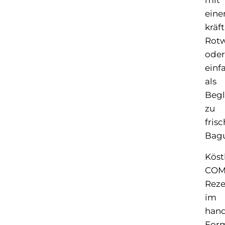
mit
ein
kräf
Rot
oder
einf
als
Begl
zu
fris
Bagu
Köst
COM
Reze
im
hand
For