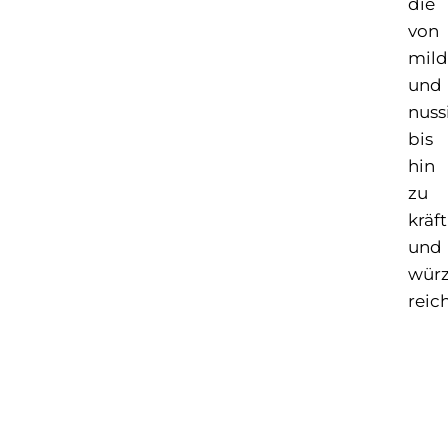
die
von
mild
und
nuss
bis
hin
zu
kräft
und
würz
reic