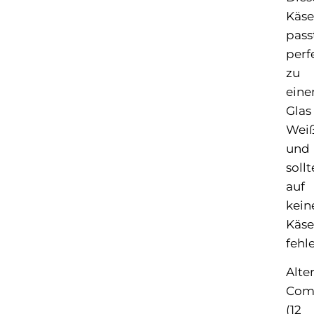
Käse
pass
perf
zu
ein
Glas
Wei
und
sollt
auf
kein
Käse
fehl
Alte
Com
(12