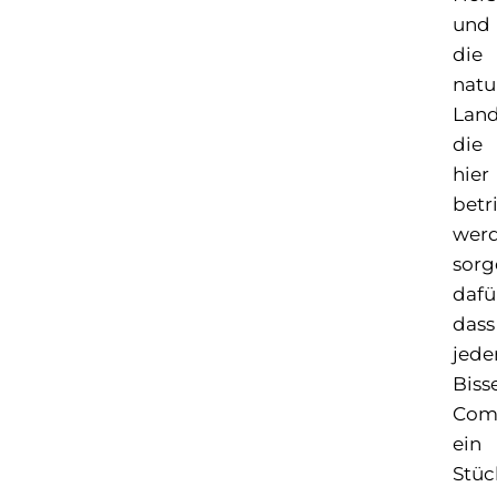
und
die
natu
Land
die
hier
betr
werd
sorg
dafü
dass
jede
Biss
Com
ein
Stüc