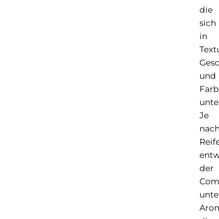
die
sich
in
Text
Ges
und
Farb
unte
Je
nac
Reif
entw
der
Com
unte
Aro