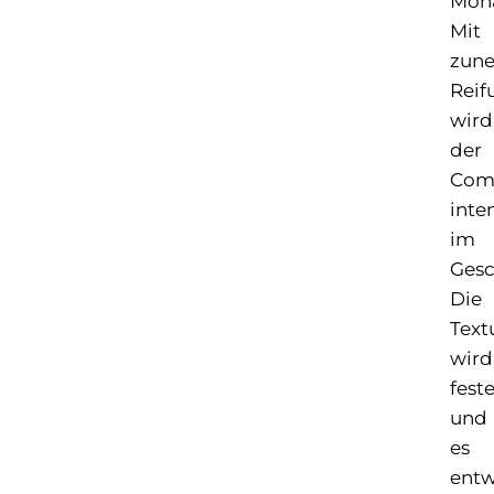
Mona
Mit
zun
Reif
wird
der
Com
inte
im
Ges
Die
Text
wird
feste
und
es
entw