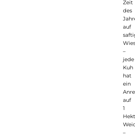
Zeit
des
Jahr
auf
saft
Wie
–
jede
Kuh
hat
ein
Anre
auf
1
Hekt
Wei
–