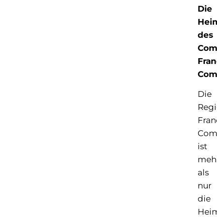
Die
Hei
des
Com
Fran
Com
Die
Reg
Fran
Com
ist
meh
als
nur
die
Hei