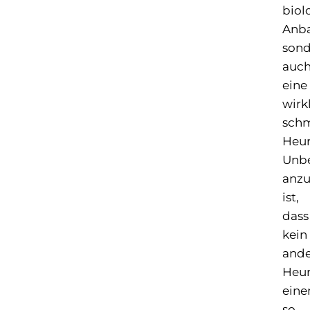
biol
Anba
sond
auc
eine
wirk
sch
Heur
Unb
anz
ist,
dass
kein
ande
Heur
eine
so