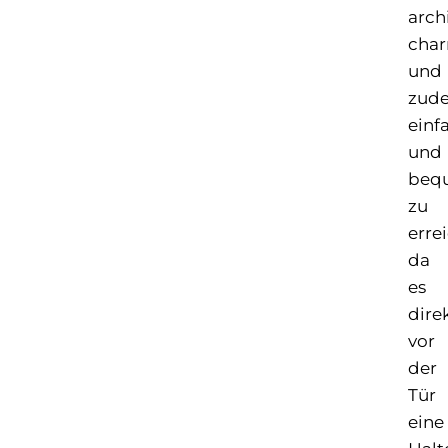
arch
char
und
zud
einf
und
beq
zu
erre
da
es
dire
vor
der
Tür
eine