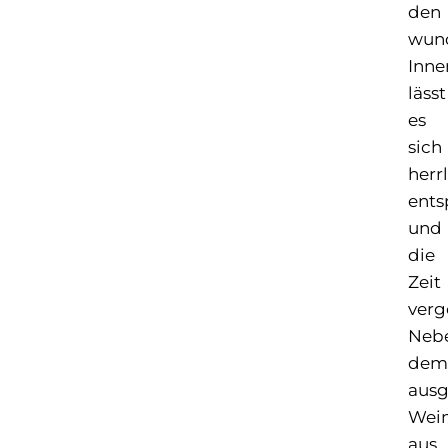
den
wun
Inne
lässt
es
sich
herr
ent
und
die
Zeit
verg
Neb
dem
ausg
Wei
aus