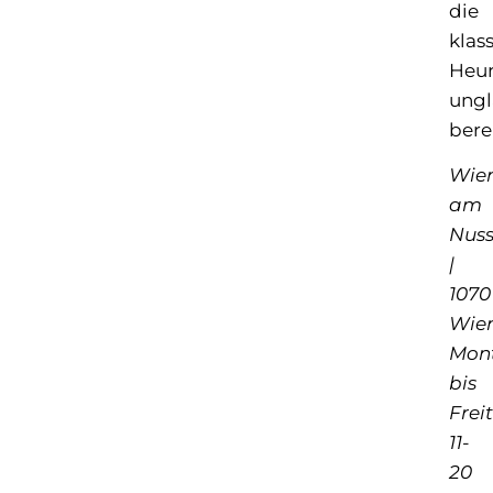
die
klas
Heu
ungl
bere
Wien
am
Nus
|
1070
Wie
Mon
bis
Frei
11-
20