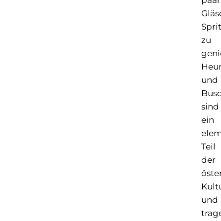
paar
Gläs
Spri
zu
geni
Heur
und
Bus
sind
ein
elem
Teil
der
öste
Kult
und
trag