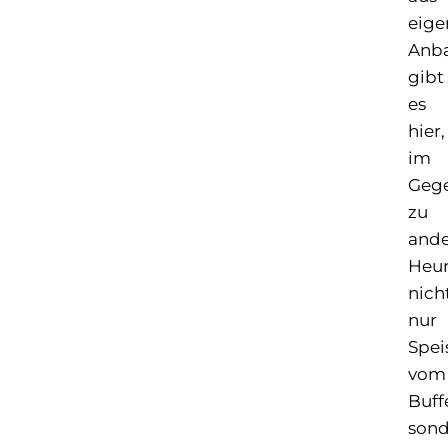
eig
Anb
gibt
es
hier,
im
Gege
zu
and
Heur
nich
nur
Spei
vom
Buff
sond