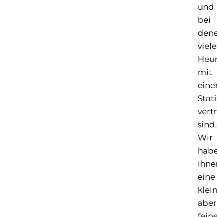
und
bei
den
viele
Heur
mit
eine
Stat
vert
sind.
Wir
hab
Ihne
eine
klei
aber
fein