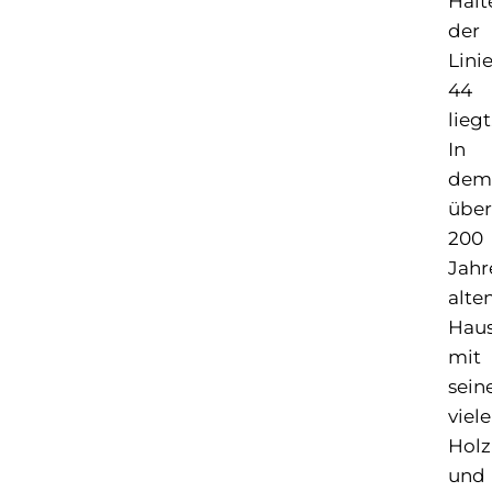
Halt
der
Lini
44
liegt
In
dem
über
200
Jahr
alte
Hau
mit
sei
viel
Holz
und