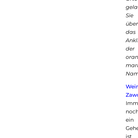
gel
Sie
über
das
Ankl
der
ora
mark
Nam
Wei
Zaw
Imm
noc
ein
Geh
ist