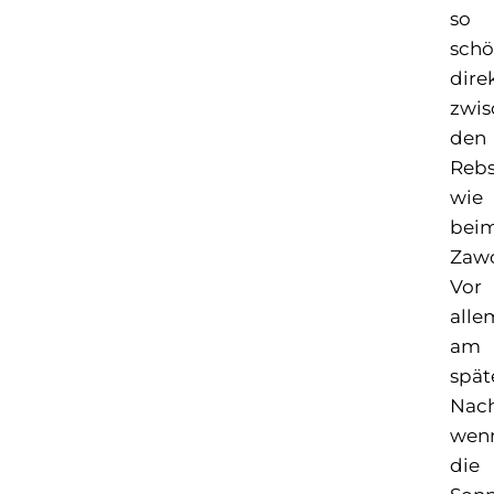
so
sch
dire
zwis
den
Reb
wie
bei
Zawo
Vor
alle
am
spät
Nach
wen
die