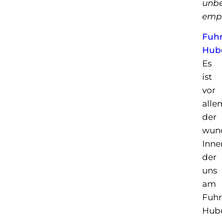
unb
empf
Fuhr
Hub
Es
ist
vor
alle
der
wun
Inne
der
uns
am
Fuhr
Hub