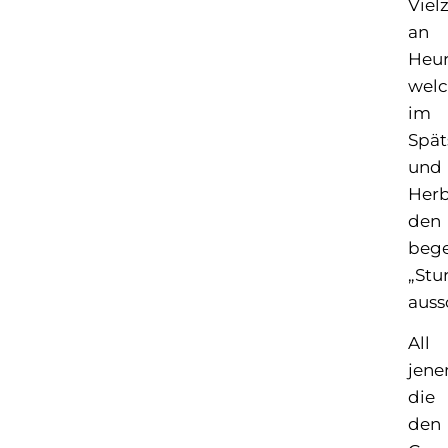
Viel
an
Heur
wel
im
Spä
und
Herb
den
bege
„Stu
auss
All
jene
die
den