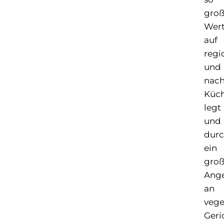
gro
Wer
auf
regi
und
nach
Küc
legt
und
dur
ein
groß
Ang
an
vege
Geri