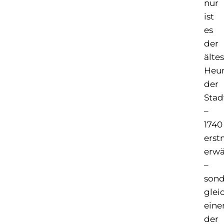
nur
ist
es
der
älte
Heur
der
Stad
–
1740
erst
erw
–
sond
glei
eine
der