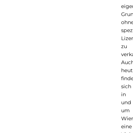
eig
Gru
ohn
spez
Lize
zu
verk
Auc
heut
find
sich
in
und
um
Wie
eine