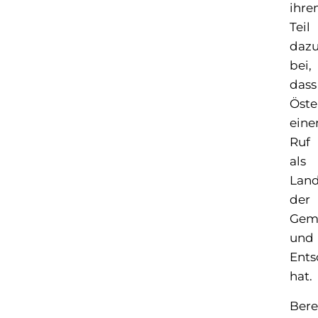
ihre
Teil
daz
bei,
dass
Öste
eine
Ruf
als
Lan
der
Gemü
und
Ents
hat.
Bere