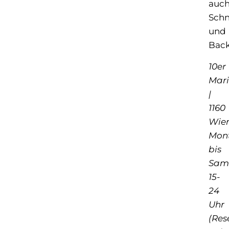
auc
Schn
und
Back
10er
Mari
|
1160
Wie
Mon
bis
Sam
15-
24
Uhr
(Res