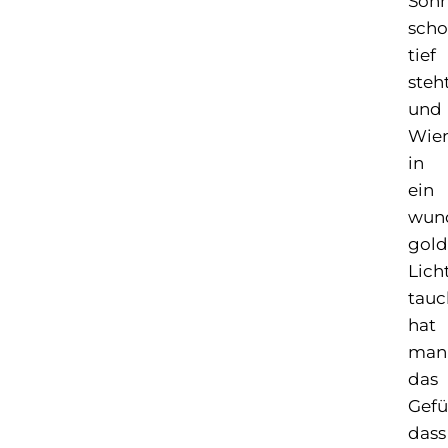
Son
sch
tief
steh
und
Wie
in
ein
wun
gold
Lich
tauc
hat
man
das
Gefü
dass