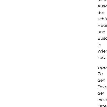
Aus
der
schö
Heur
und
Bus
in
Wie
zusa
Tipp
Zu
den
Deta
der
einz
Orte