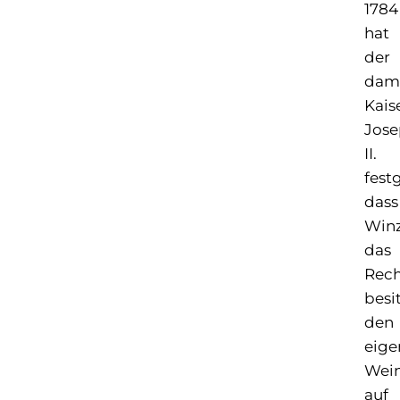
1784
hat
der
dam
Kais
Jos
II.
fest
dass
Win
das
Rech
besi
den
eige
Wei
auf