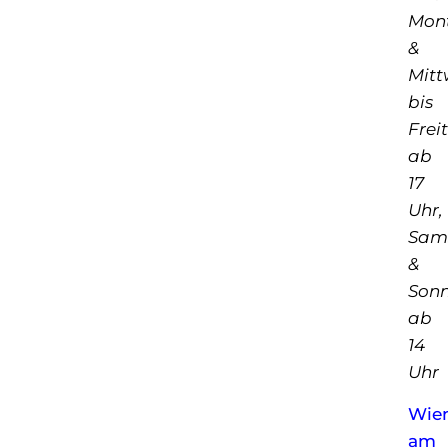
Mon
&
Mit
bis
Frei
ab
17
Uhr,
Sam
&
Son
ab
14
Uhr
Wie
am