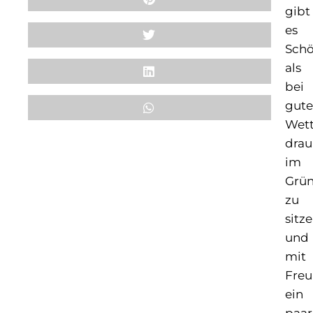
gibt
es
Schö
als
bei
gut
Wett
dra
im
Grü
zu
sitz
und
mit
Fre
ein