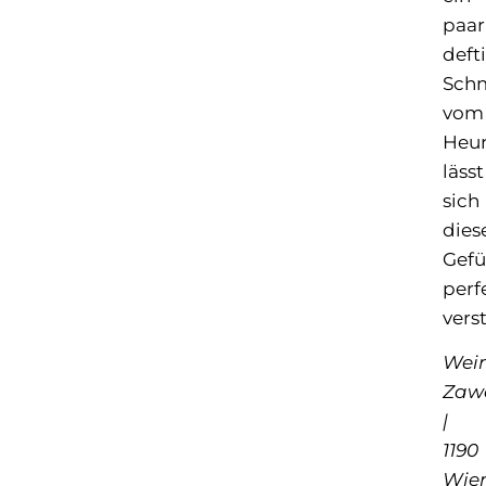
paar
deft
Sch
vom
Heur
lässt
sich
dies
Gefü
perf
vers
Wei
Zaw
|
1190
Wie