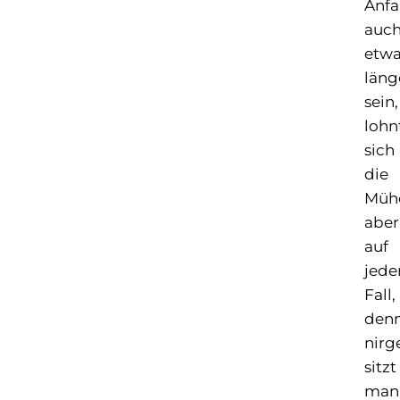
Anfa
auc
etwa
läng
sein,
lohn
sich
die
Müh
aber
auf
jede
Fall,
den
nirg
sitzt
man