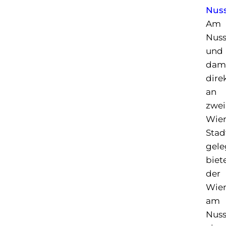
Nus
Am
Nus
und
dam
dire
an
zwei
Wie
Sta
gele
biet
der
Wien
am
Nus