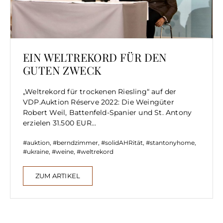
EIN WELTREKORD FÜR DEN
GUTEN ZWECK
„Weltrekord für trockenen Riesling“ auf der
VDP.Auktion Réserve 2022: Die Weingüter
Robert Weil, Battenfeld-Spanier und St. Antony
erzielen 31.500 EUR...
auktion
,
berndzimmer
,
solidAHRität
,
stantonyhome
,
ukraine
,
weine
,
weltrekord
ZUM ARTIKEL