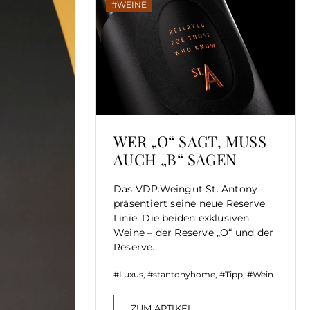
WEINE
WER „O“ SAGT, MUSS
AUCH „B“ SAGEN
Das VDP.Weingut St. Antony
präsentiert seine neue Reserve
Linie. Die beiden exklusiven
Weine – der Reserve „O“ und der
Reserve...
Luxus
,
stantonyhome
,
Tipp
,
Wein
ZUM ARTIKEL