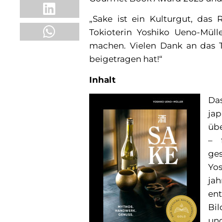
„Sake ist ein Kulturgut, das
Tokioterin Yoshiko Ueno-Müll
machen. Vielen Dank an das 
beigetragen hat!“
Inhalt
Da
ja
übe
– 
ge
Yos
jah
en
Bil
und