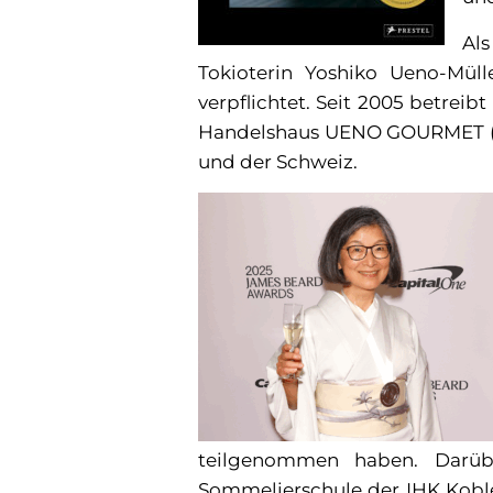
Als
Tokioterin Yoshiko Ueno-Mül
verpflichtet. Seit 2005 betre
Handelshaus UENO GOURMET (w
und der Schweiz.
teilgenommen haben. Darüb
Sommelierschule der IHK Koblen