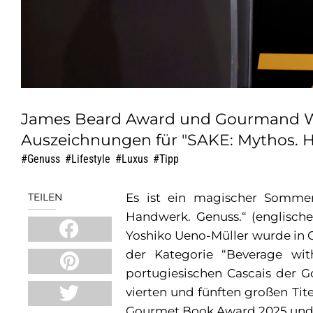
James Beard Award und Gourmand Wo
Auszeichnungen für "SAKE: Mythos. H
Genuss
,
Lifestyle
,
Luxus
,
Tipp
TEILEN
Es ist ein magischer Sommer
Handwerk. Genuss.“ (englische
Yoshiko Ueno-Müller wurde in
der Kategorie “Beverage wit
portugiesischen Cascais der
vierten und fünften großen Ti
Gourmet Book Award 2025 und 