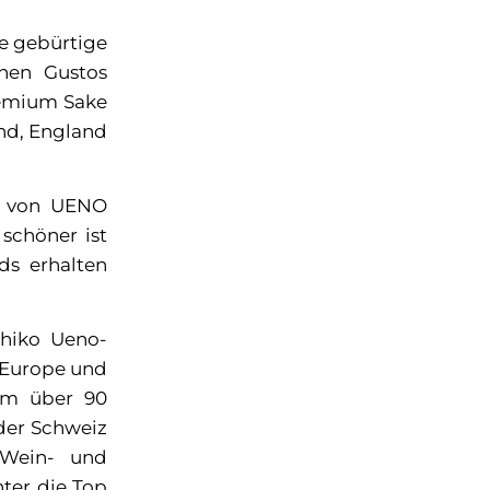
ie gebürtige
hen Gustos
remium Sake
d, England
um von UENO
schöner ist
ds erhalten
shiko Ueno-
 Europe und
dem über 90
der Schweiz
 Wein- und
nter die Top