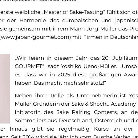
 erste weibliche „Master of Sake-Tasting“ fühlt sich d
ler der Harmonie des europäischen und japanisc
ibt sie gemeinsam mit ihrem Mann Jörg Müller das P
ww.japan-gourmet.com) mit Firmen in Deutschlan
„Wir feiern in diesem Jahr das 20. Jubilä
GOURMET“, sagt Yoshiko Ueno-Müller. „Umso 
es, dass wir in 2025 diese großartigen Awar
haben. Das macht mich sehr stolz!“
Neben ihrer Rolle als Unternehmerin ist Yo
Müller Gründerin der Sake & Shochu Academy
Initiatorin des Sake Pairing Contests, an 
Sommeliers aus Deutschland, Österreich und 
er hinaus gibt sie regelmäßig Kurse an der
z. Seit 2014 wird sie jährlich vom Busche Verlag u