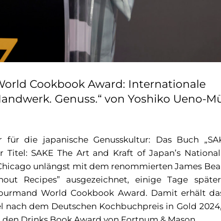
rld Cookbook Award: Internationale
andwerk. Genuss.“ von Yoshiko Ueno-Mül
 für die japanische Genusskultur: Das Buch „SA
r Titel: SAKE The Art and Kraft of Japan’s National
 Chicago unlängst mit dem renommierten James Bea
hout Recipes” ausgezeichnet, einige Tage späte
 Gourmand World Cookbook Award. Damit erhält d
tel nach dem Deutschen Kochbuchpreis in Gold 2024
den Drinks Book Award von Fortnum & Mason.