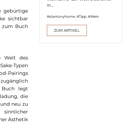
in...
e gebürtige
stantonyhome
,
Tipp
,
Wein
ke sichtbar
il zum Buch
ZUM ARTIKEL
e Welt des
 Sake-Typen
ood-Pairings
 zugänglich
 Buch legt
ladung, die
 und neu zu
sinnlicher
her Ästhetik