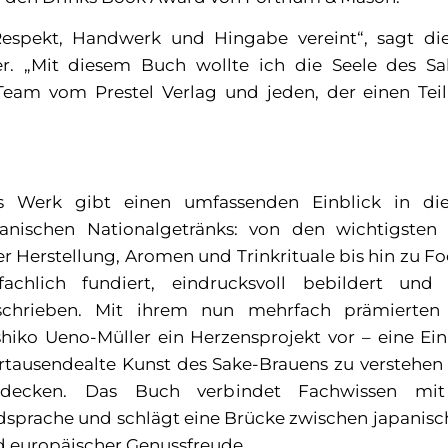
 Respekt, Handwerk und Hingabe vereint“, sagt di
er. „Mit diesem Buch wollte ich die Seele des Sa
Team vom Prestel Verlag und jeden, der einen Te
s Werk gibt einen umfassenden Einblick in di
panischen Nationalgetränks: von den wichtigsten
r Herstellung, Aromen und Trinkrituale bis hin zu F
fachlich fundiert, eindrucksvoll bebildert und
schrieben. Mit ihrem nun mehrfach prämierten
hiko Ueno-Müller ein Herzensprojekt vor – eine Ein
rtausendealte Kunst des Sake-Brauens zu verstehen
tdecken. Das Buch verbindet Fachwissen mit 
dsprache und schlägt eine Brücke zwischen japanisc
 europäischer Genussfreude.