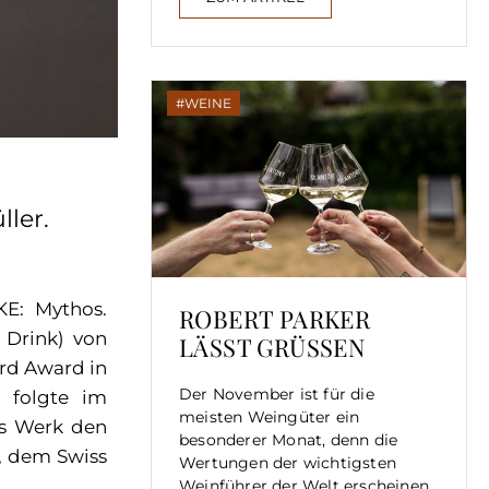
WEINE
ler.
KE: Mythos.
ROBERT PARKER
 Drink) von
LÄSST GRÜSSEN
rd Award in
Der November ist für die
r folgte im
meisten Weingüter ein
as Werk den
besonderer Monat, denn die
, dem Swiss
Wertungen der wichtigsten
Weinführer der Welt erscheinen