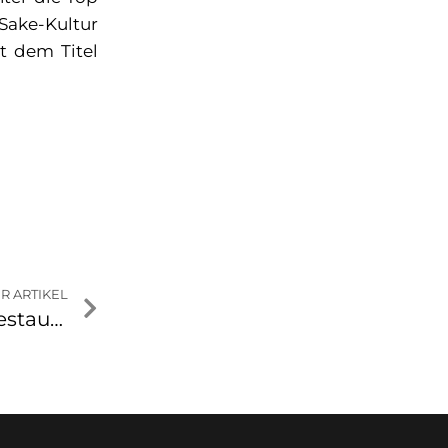
Sake-Kultur
t dem Titel
R ARTIKEL
Heiliger Anton – das Pop-up-Restaurant