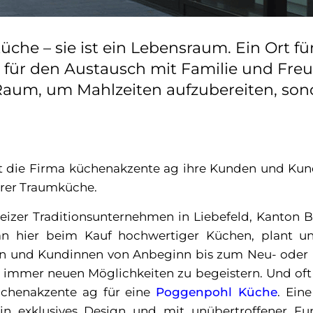
üche – sie ist ein Lebensraum. Ein Ort fü
 für den Austausch mit Familie und Fre
 Raum, um Mahlzeiten aufzubereiten, so
rt die Firma küchenakzente ag ihre Kunden und Ku
hrer Traumküche.
eizer Traditionsunternehmen in Liebefeld, Kanton Be
n hier beim Kauf hochwertiger Küchen, plant und
nden und Kundinnen von Anbeginn bis zum Neu- ode
d immer neuen Möglichkeiten zu begeistern. Und oft 
üchenakzente ag für eine
Poggenpohl Küche
. Ein
n exklusives Design und mit unübertroffener Funk