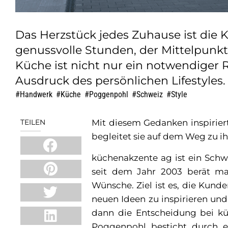
Das Herzstück jedes Zuhause ist die K
genussvolle Stunden, der Mittelpunkt
Küche ist nicht nur ein notwendiger
Ausdruck des persönlichen Lifestyles.
Handwerk
,
Küche
,
Poggenpohl
,
Schweiz
,
Style
TEILEN
Mit diesem Gedanken inspirie
begleitet sie auf dem Weg zu i
küchenakzente ag ist ein Schw
seit dem Jahr 2003 berät ma
Wünsche. Ziel ist es, die Ku
neuen Ideen zu inspirieren un
dann die Entscheidung bei k
Poggenpohl besticht durch ei