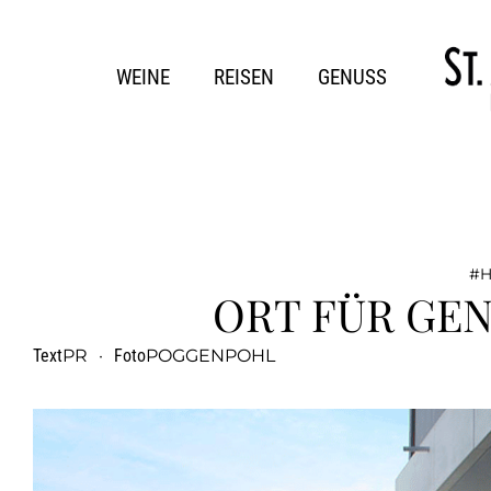
WEINE
REISEN
GENUSS
H
ORT FÜR GE
Text
PR
·
Foto
POGGENPOHL