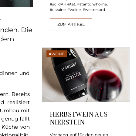
solidAHRität
,
stantonyhome
,
ukraine
,
weine
,
weltrekord
r
ZUM ARTIKEL
unden. Die
ndern
WEINE
ndinnen und
rn. Bereits
 realisiert
r Umbau mit
HERBSTWEIN AUS
genug fällt
NIERSTEIN
e Küche von
Vorhang auf für den neuen
tionalität.