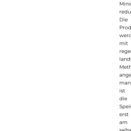
Min
redu
Die
Prod
wer
mit
rege
land
Met
ange
man
ist
die
Spei
erst
am
selb