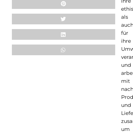
ihre
ethi
als
auc
für
ihre
Umw
vera
und
arbe
mit
nach
Pro
und
Lief
zus
um