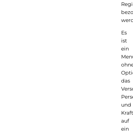
Reg
bez
werd
Es
ist
ein
Men
ohn
Opti
das
Ver
Pers
und
Kraft
auf
ein