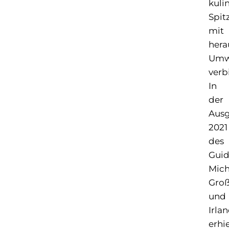
kuli
Spit
mit
hera
Umw
verb
In
der
Aus
2021
des
Gui
Mich
Groß
und
Irla
erhi