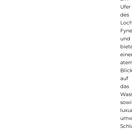
Ufer
des
Loc
Fyn
und
biet
eine
ate
Blic
auf
das
Was
sowi
luxu
umwe
Schl