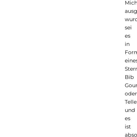
Mich
ausg
wurd
sei
es
in
For
eine
Ster
Bib
Gou
oder
Telle
und
es
ist
abso