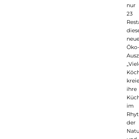
nur
23
Rest
dies
neu
Öko
Ausz
„Viel
Köc
krei
ihre
Küc
im
Rhy
der
Natu