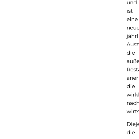
und
ist
eine
neu
jähr
Ausz
die
auße
Rest
aner
die
wirk
nach
wirt
Diej
die