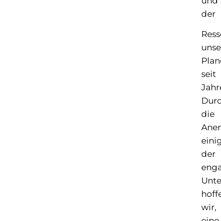
und
der
Ress
unse
Plan
seit
Jahr
Dur
die
Ane
eini
der
enga
Unt
hoff
wir,
eine