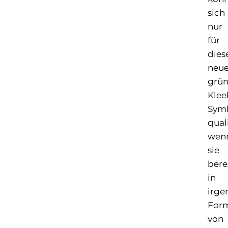
sich
nur
für
dies
neu
grü
Klee
Sym
quali
wen
sie
bere
in
irge
For
von