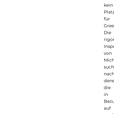
kein
Plat
für
Gree
Die
rigo
Insp
von
Mich
suc
nac
dene
die
in
Bez
auf