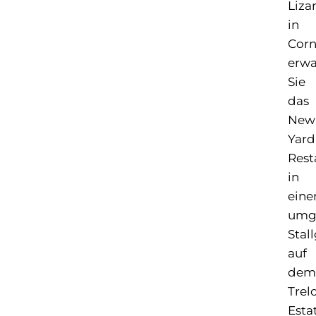
Liza
in
Corn
erwa
Sie
das
New
Yard
Rest
in
ein
umg
Stal
auf
dem
Trel
Esta