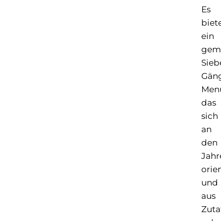
Es
biet
ein
gemü
Sieb
Gän
Men
das
sich
an
den
Jahr
orien
und
aus
Zuta