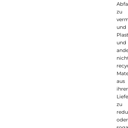
Abfa
zu
ver
und
Plas
und
ande
nich
recy
Mate
aus
ihrer
Lief
zu
redu
oder
soga