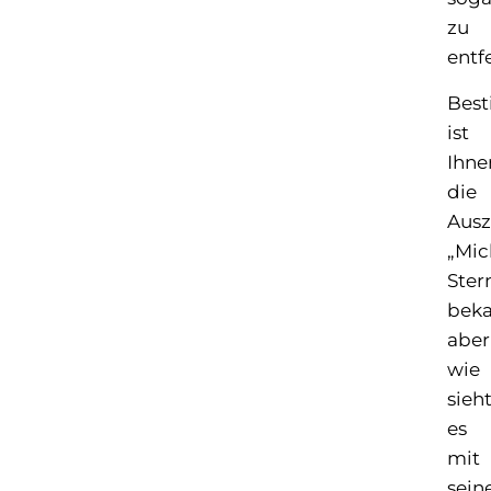
zu
entf
Bes
ist
Ihne
die
Aus
„Mic
Ster
beka
aber
wie
sieh
es
mit
sein