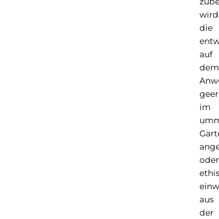
zube
wird
die
ent
auf
dem
Anw
geer
im
umm
Gart
ang
oder
ethi
einw
aus
der