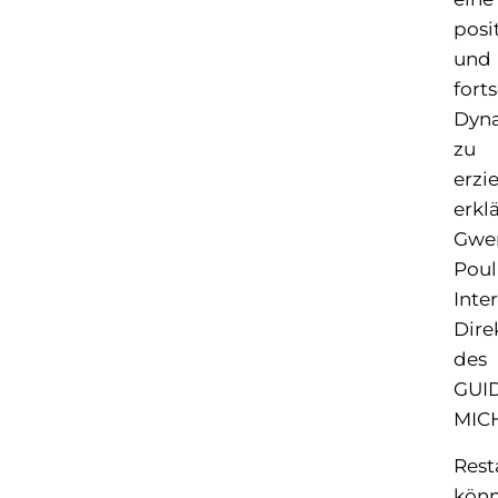
posi
und
forts
Dyn
zu
erzie
erklä
Gwe
Poul
Inte
Dire
des
GUI
MIC
Rest
kön