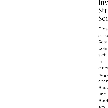
Inv
Str
Sc
Dies
sch
Rest
befi
sich
in
ein
abg
ehe
Bau
und
Boot
am