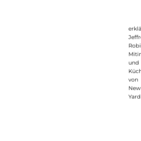
erklä
Jeff
Robi
Miti
und
Küc
von
New
Yard