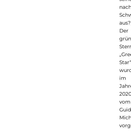
nach
Schw
aus?
Der
grü
Ster
„Gre
Star
wur
im
Jahr
202
vom
Gui
Mich
vorg