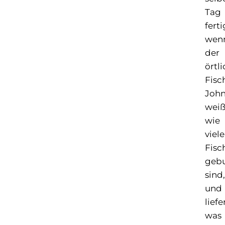
Tag
ferti
wen
der
örtl
Fisc
Joh
weiß
wie
viele
Fisc
geb
sind,
und
liefe
was