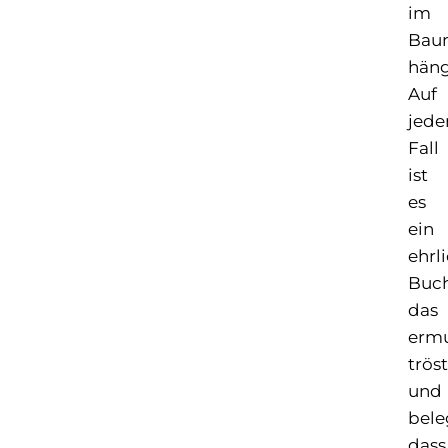
im
Bau
häng
Auf
jede
Fall
ist
es
ein
ehrl
Buch
das
ermu
trös
und
bele
dass