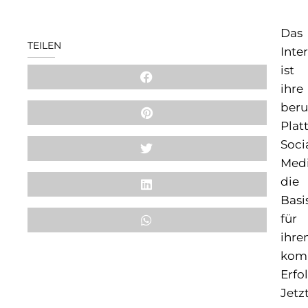
Das
TEILEN
Inte
ist
ihre
beru
Plat
Soci
Med
die
Basi
für
ihre
komm
Erfol
Jetz