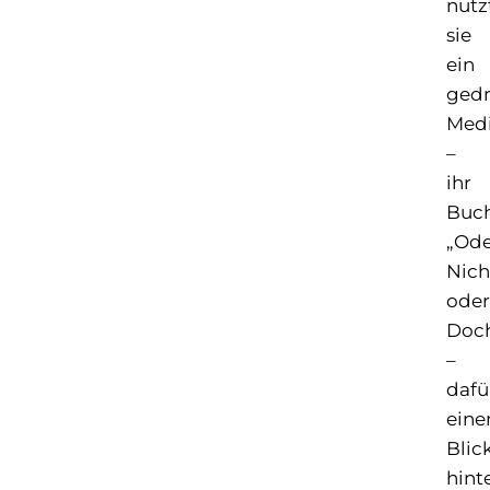
nutz
sie
ein
gedr
Med
–
ihr
Buc
„Ode
Nich
oder
Doc
–
dafü
eine
Blic
hint