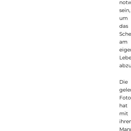
not
sein,
um
das
Sche
am
eige
Leb
abz
Die
gele
Foto
hat
mit
ihr
Man