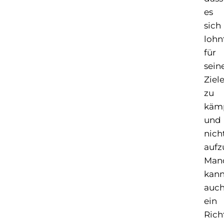
es
sich
lohn
für
sein
Ziel
zu
käm
und
nich
aufz
Man
kan
auc
ein
Rich