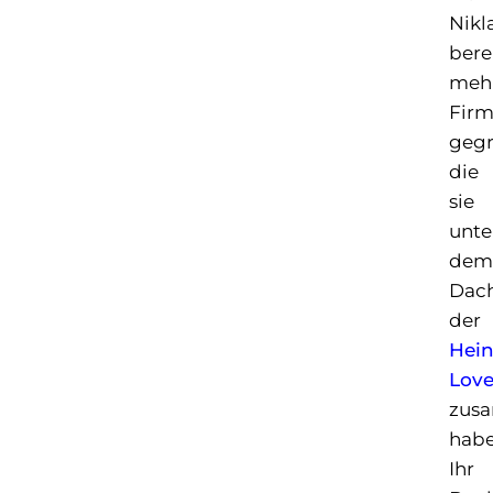
Nikl
bere
meh
Fir
gegr
die
sie
unte
dem
Dac
der
Hei
Lov
zus
habe
Ihr