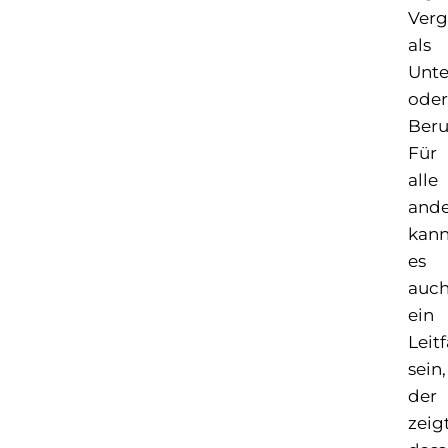
Verg
als
Unt
oder
Beru
Für
alle
and
kan
es
auc
ein
Leit
sein,
der
zeigt