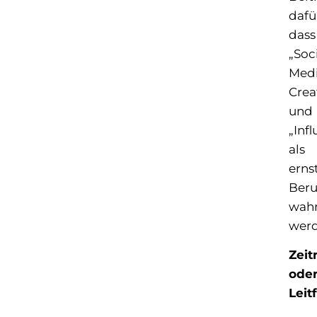
dafü
dass
„Soc
Med
Crea
und
„Inf
als
erns
Beru
wah
werd
Zeit
ode
Leit