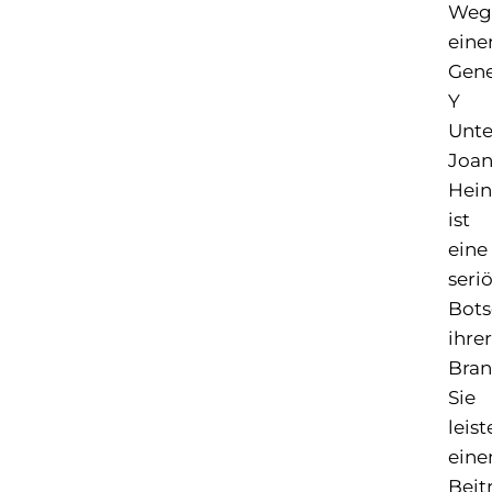
Weg
eine
Gene
Y
Unte
Joa
Hei
ist
eine
seri
Bots
ihrer
Bran
Sie
leist
eine
Beit