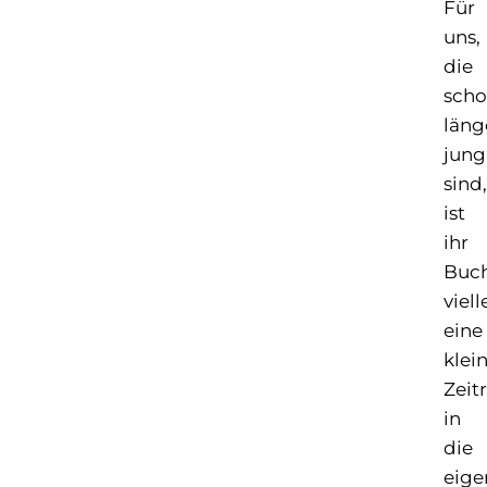
Für
uns,
die
sch
läng
jung
sind,
ist
ihr
Buc
viell
eine
klei
Zeit
in
die
eige