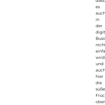
dass
es
auc
in
der
digi
Busi
nich
einf
wird
und
auc
hier
die
süße
Früc
obe